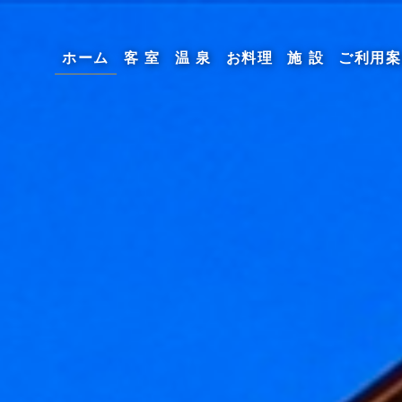
(current)
ホーム
客 室
温 泉
お料理
施 設
ご利用案