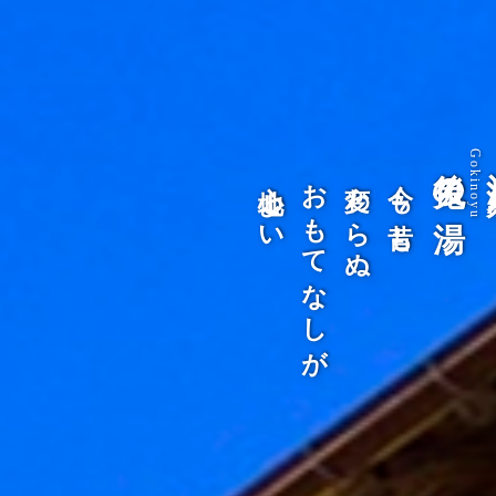
後鬼の湯
Gokinoyu
洞
心地よい
おもてなしが
変わらぬ
今も昔も